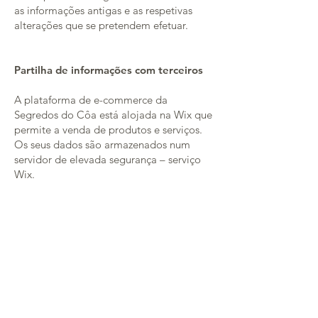
as informações antigas e as respetivas
alterações que se pretendem efetuar.
Partilha de informações com terceiros
A plataforma de e-commerce da
Segredos do Côa está alojada na Wix que
permite a venda de produtos e serviços.
Os seus dados são armazenados num
servidor de elevada segurança – serviço
Wix.
No sentido de proteger da melhor forma
possível os dados pessoais do cliente, a
Segredos do Côa toma as devidas
precauções e segue as técnicas mais
adequadas para o efeito, prevenindo a
possível perda, má utilização, alteração,
divulgação ou até destruição da
informação.