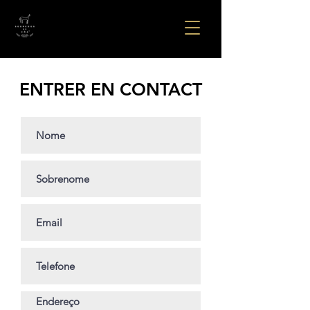
ENTRER EN CONTACT