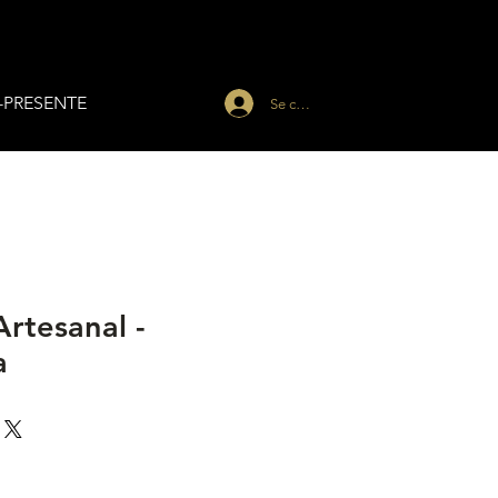
-PRESENTE
Se connecter
rtesanal -
a